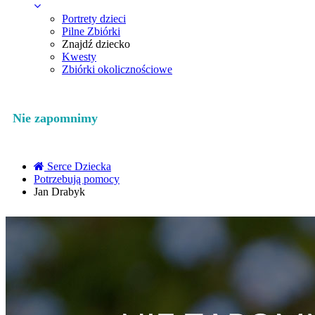
Portrety dzieci
Pilne Zbiórki
Znajdź dziecko
Kwesty
Zbiórki okolicznościowe
Nie zapomnimy
Serce Dziecka
Potrzebują pomocy
Jan Drabyk