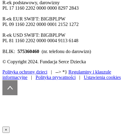
R-ek podstawowy, darowizny
PL 17 1160 2202 0000 0000 8297 2843
R-ek EUR SWIFT: BIGBPLPW
PL 09 1160 2202 0000 0001 2152 1272
R-ek USD SWIFT: BIGBPLPW
PL 81 1160 2202 0000 0004 9113 6148
BLIK:
575360460
(nr. telefonu do darowizn)
© Copyright 2024. Fundacja Serce Dziecka
Polityka ochrony dzieci
| --> *}
Regulaminy i klauzule
informacyjne
|
Polityka prywatności
|
Ustawienia cookies
×