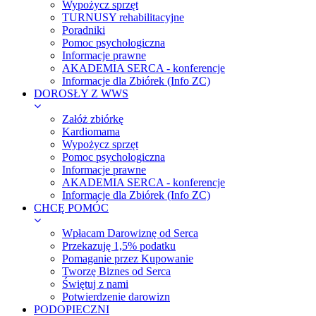
Wypożycz sprzęt
TURNUSY rehabilitacyjne
Poradniki
Pomoc psychologiczna
Informacje prawne
AKADEMIA SERCA - konferencje
Informacje dla Zbiórek (Info ZC)
DOROSŁY Z WWS
Załóż zbiórkę
Kardiomama
Wypożycz sprzęt
Pomoc psychologiczna
Informacje prawne
AKADEMIA SERCA - konferencje
Informacje dla Zbiórek (Info ZC)
CHCĘ POMÓC
Wpłacam Darowiznę od Serca
Przekazuję 1,5% podatku
Pomaganie przez Kupowanie
Tworzę Biznes od Serca
Świętuj z nami
Potwierdzenie darowizn
PODOPIECZNI