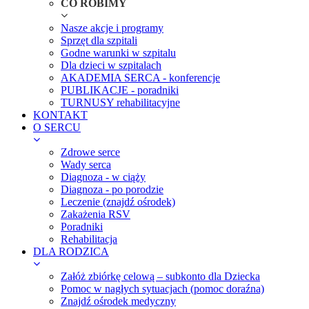
CO ROBIMY
Nasze akcje i programy
Sprzęt dla szpitali
Godne warunki w szpitalu
Dla dzieci w szpitalach
AKADEMIA SERCA - konferencje
PUBLIKACJE - poradniki
TURNUSY rehabilitacyjne
KONTAKT
O SERCU
Zdrowe serce
Wady serca
Diagnoza - w ciąży
Diagnoza - po porodzie
Leczenie (znajdź ośrodek)
Zakażenia RSV
Poradniki
Rehabilitacja
DLA RODZICA
Załóż zbiórkę celową – subkonto dla Dziecka
Pomoc w nagłych sytuacjach (pomoc doraźna)
Znajdź ośrodek medyczny