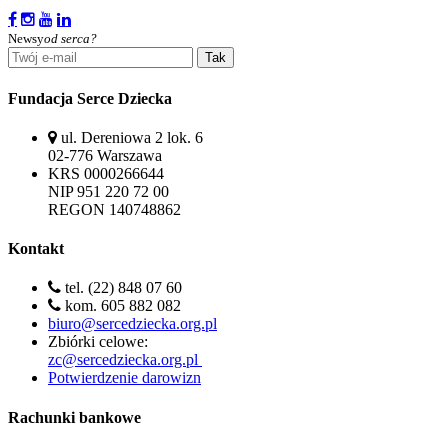
Newsy
od serca?
Tak
Fundacja Serce Dziecka
ul. Dereniowa 2 lok. 6
02-776 Warszawa
KRS 0000266644
NIP 951 220 72 00
REGON 140748862
Kontakt
tel. (22) 848 07 60
kom. 605 882 082
biuro@sercedziecka.org.pl
Zbiórki celowe:
zc@sercedziecka.org.pl
Potwierdzenie darowizn
Rachunki bankowe