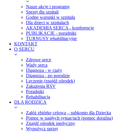
Nasze akcje i programy
Sprzęt dla szpitali
Godne warunki w szpitalu
Dla dzieci w szpitalach
AKADEMIA SERCA - konferencje
PUBLIKACJE - poradniki
TURNUSY rehabilitacyjne
KONTAKT
O SERCU
Zdrowe serce
Wady serca
Diagnoza - w ciąży
Diagnoza - po porodzie
Leczenie (znajdź ośrodek)
Zakażenia RSV
Poradniki
Rehabilitacja
DLA RODZICA
Załóż zbiórkę celową – subkonto dla Dziecka
Pomoc w nagłych sytuacjach (pomoc doraźna)
Znajdź ośrodek medyczny
Wypożycz sprzęt