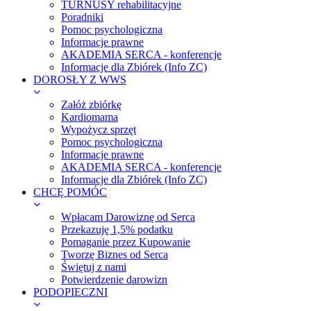
TURNUSY rehabilitacyjne
Poradniki
Pomoc psychologiczna
Informacje prawne
AKADEMIA SERCA - konferencje
Informacje dla Zbiórek (Info ZC)
DOROSŁY Z WWS
Załóż zbiórkę
Kardiomama
Wypożycz sprzęt
Pomoc psychologiczna
Informacje prawne
AKADEMIA SERCA - konferencje
Informacje dla Zbiórek (Info ZC)
CHCĘ POMÓC
Wpłacam Darowiznę od Serca
Przekazuję 1,5% podatku
Pomaganie przez Kupowanie
Tworzę Biznes od Serca
Świętuj z nami
Potwierdzenie darowizn
PODOPIECZNI