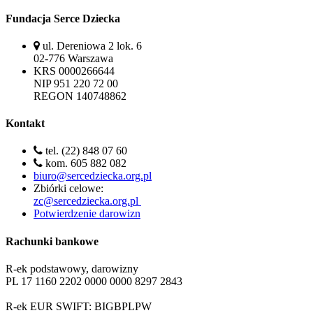
Fundacja Serce Dziecka
ul. Dereniowa 2 lok. 6
02-776 Warszawa
KRS 0000266644
NIP 951 220 72 00
REGON 140748862
Kontakt
tel. (22) 848 07 60
kom. 605 882 082
biuro@sercedziecka.org.pl
Zbiórki celowe:
zc@sercedziecka.org.pl
Potwierdzenie darowizn
Rachunki bankowe
R-ek podstawowy, darowizny
PL 17 1160 2202 0000 0000 8297 2843
R-ek EUR SWIFT: BIGBPLPW