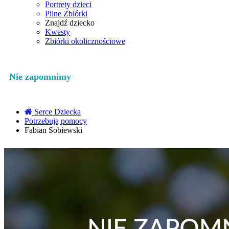
Portrety dzieci
Pilne Zbiórki
Znajdź dziecko
Kwesty
Zbiórki okolicznościowe
Nie zapomnimy
Serce Dziecka
Potrzebują pomocy
Fabian Sobiewski