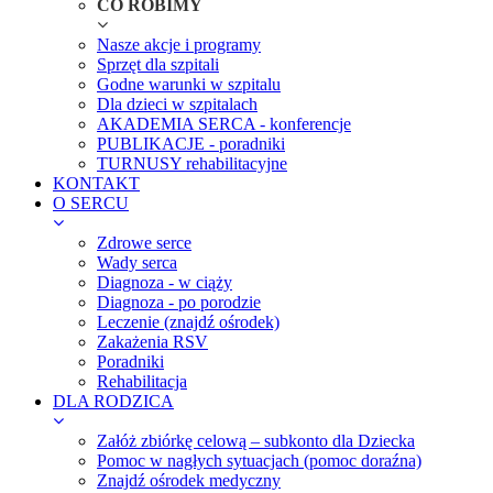
CO ROBIMY
Nasze akcje i programy
Sprzęt dla szpitali
Godne warunki w szpitalu
Dla dzieci w szpitalach
AKADEMIA SERCA - konferencje
PUBLIKACJE - poradniki
TURNUSY rehabilitacyjne
KONTAKT
O SERCU
Zdrowe serce
Wady serca
Diagnoza - w ciąży
Diagnoza - po porodzie
Leczenie (znajdź ośrodek)
Zakażenia RSV
Poradniki
Rehabilitacja
DLA RODZICA
Załóż zbiórkę celową – subkonto dla Dziecka
Pomoc w nagłych sytuacjach (pomoc doraźna)
Znajdź ośrodek medyczny