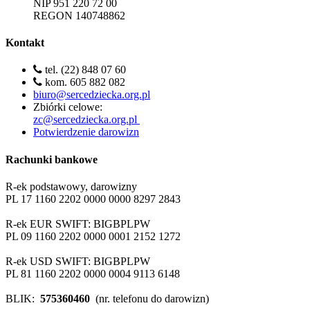
NIP 951 220 72 00
REGON 140748862
Kontakt
tel. (22) 848 07 60
kom. 605 882 082
biuro@sercedziecka.org.pl
Zbiórki celowe:
zc@sercedziecka.org.pl
Potwierdzenie darowizn
Rachunki bankowe
R-ek podstawowy, darowizny
PL 17 1160 2202 0000 0000 8297 2843
R-ek EUR SWIFT: BIGBPLPW
PL 09 1160 2202 0000 0001 2152 1272
R-ek USD SWIFT: BIGBPLPW
PL 81 1160 2202 0000 0004 9113 6148
BLIK:
575360460
(nr. telefonu do darowizn)