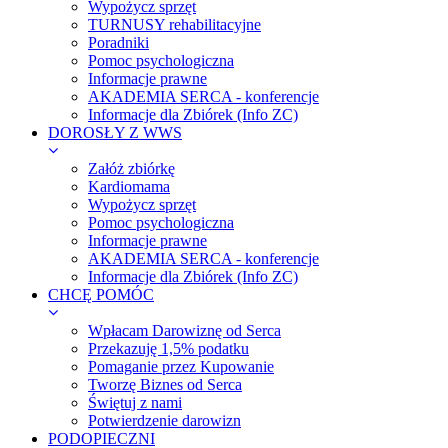
Wypożycz sprzęt
TURNUSY rehabilitacyjne
Poradniki
Pomoc psychologiczna
Informacje prawne
AKADEMIA SERCA - konferencje
Informacje dla Zbiórek (Info ZC)
DOROSŁY Z WWS
Załóż zbiórkę
Kardiomama
Wypożycz sprzęt
Pomoc psychologiczna
Informacje prawne
AKADEMIA SERCA - konferencje
Informacje dla Zbiórek (Info ZC)
CHCĘ POMÓC
Wpłacam Darowiznę od Serca
Przekazuję 1,5% podatku
Pomaganie przez Kupowanie
Tworzę Biznes od Serca
Świętuj z nami
Potwierdzenie darowizn
PODOPIECZNI